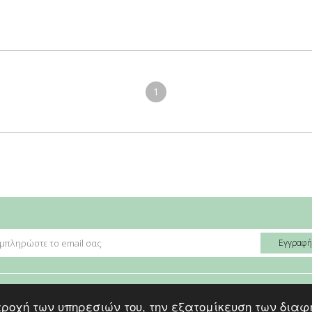
1
 παροχή των υπηρεσιών του, την εξατομίκευση των δι
ή προστασίας
|
Επικοινωνία
|
Όροι Χρήσης