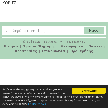
ΚΟΡΙΤΣΙ
© 2019 stigmes-xaras - All right reserved
Εταιρία
|
Τρόποι Πληρωμής
|
Mεταφορικά
|
Πολιτική
προστασίας
|
Επικοινωνία
|
Όροι Χρήσης
Αυτός ο ιστότοπος χρησιμοποιεί cookies για την
Το κατάλαβα
παροχή των υπηρεσιών του, την εξατομίκευση των
διαφημίσεων και για την ανάλυση της επισκεψιμότητας του. Με τη χρήση αυτού
του ιστότοπου, αποδέχεστε τη χρήση των cookies. Λεπτομέρειες για το πώς να
ελέγχετε τα cookies
θα βρείτε εδώ