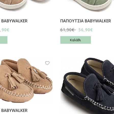
 BABYWALKER
ΠΑΠΟΥΤΣΙA BABYWALKER
,90€
61,90€
56,90€
Καλάθι
 BABYWALKER