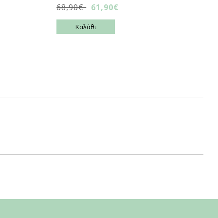
68,90€
61,90€
Καλάθι