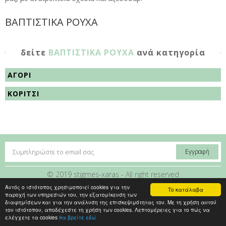
ΒΑΠΤΙΣΤΙΚΑ ΡΟΥΧΑ
δείτε
ΒΑΠΤΙΣΤΙΚΑ ΡΟΥΧΑ
ανά κατηγορία
ΑΓΟΡΙ
ΚΟΡΙΤΣΙ
© 2019 stigmes-xaras - All right reserved
Εταιρία
|
Τρόποι Πληρωμής
|
Mεταφορικά
|
Πολιτική
Αυτός ο ιστότοπος χρησιμοποιεί cookies για την
Το κατάλαβα
προστασίας
|
Επικοινωνία
|
Όροι Χρήσης
παροχή των υπηρεσιών του, την εξατομίκευση των
διαφημίσεων και για την ανάλυση της επισκεψιμότητας του. Με τη χρήση αυτού
του ιστότοπου, αποδέχεστε τη χρήση των cookies. Λεπτομέρειες για το πώς να
ελέγχετε τα cookies
θα βρείτε εδώ