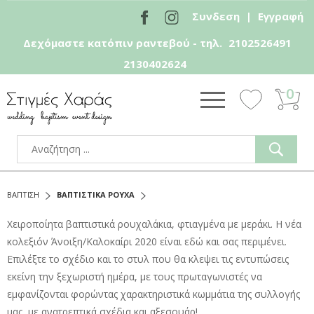
Συνδεση
|
Εγγραφή
Δεχόμαστε κατόπιν ραντεβού - τηλ.
2102526491
2130402624
0
ΒΑΠΤΙΣΗ
ΒΑΠΤΙΣΤΙΚΑ ΡΟΥΧΑ
Χειροποίητα βαπτιστικά ρουχαλάκια, φτιαγμένα με μεράκι. Η νέα
κολεξιόν Άνοιξη/Καλοκαίρι 2020 είναι εδώ και σας περιμένει.
Επιλέξτε το σχέδιο και το στυλ που θα κλεψει τις εντυπώσεις
εκείνη την ξεχωριστή ημέρα, με τους πρωταγωνιστές να
εμφανίζονται φορώντας χαρακτηριστικά κωμμάτια της συλλογής
μας, με ανατρεπτικά σχέδια και αξεσουάρ!