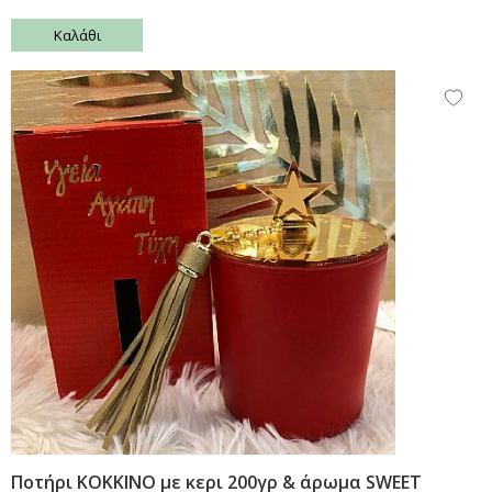
Καλάθι
Ποτήρι KOKKINO με κερι 200γρ & άρωμα SWEET