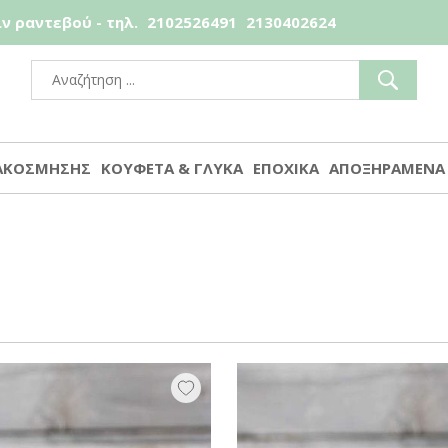
ν ραντεβού - τηλ.
2102526491
2130402624
ΙΑΚΟΣΜΗΣΗΣ
ΚΟΥΦΕΤΑ & ΓΛΥΚΑ
ΕΠΟΧΙΚΑ
ΑΠΟΞΗΡΑΜΕΝΑ