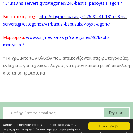
131.ns3.hs-servers.gr/categories/246/baptisi-papoytsia-agori-/
Βαπτιστικά ρούχα:
http://stigmes-xaras.gr.176-31-41-131.ns3.hs-
servers.gr/categories/41/baptisi-baptistika-royxa-agori-/
Μαρτυρικά:
www.stigmes-xaras.gr/categories/46/baptisi-
martyrika-/
*Τα χρώματα των υλικών που απεικονίζονται στις φωτογραφίες,
ενδέχεται για τεχνικούς λόγους να έχουν κάποια μικρή απόκλιση
απο τα τα πρωτότυπα.
Αυτός ο ιστότοπος χρησιμοποιεί cookies για την
© 2019 stigmes-xaras - All right reserved
Το κατάλαβα
παροχή των υπηρεσιών του, την εξατομίκευση των
Εταιρία
|
Τρόποι Πληρωμής
|
Mεταφορικά
|
Πολιτική