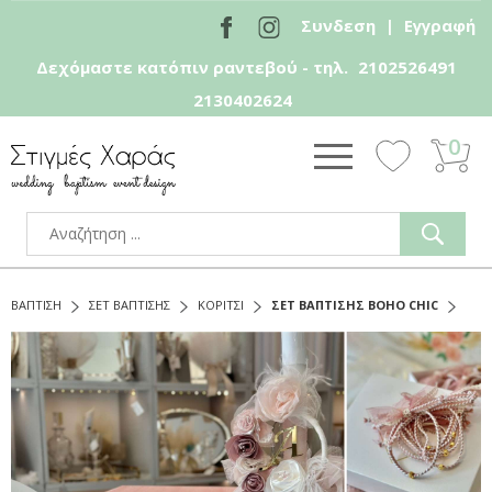
Συνδεση
|
Εγγραφή
Δεχόμαστε κατόπιν ραντεβού - τηλ.
2102526491
2130402624
0
ΒΑΠΤΙΣΗ
ΣΕΤ ΒΑΠΤΙΣΗΣ
ΚΟΡΙΤΣΙ
ΣΕΤ ΒΑΠΤΙΣΗΣ BOHO CHIC